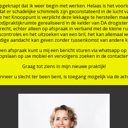
opgeknapt dat ik weer begin met werken. Helaas is het voorl
t er schadelijke schimmels zijn geconstateerd in de lucht
 het Knooppunt is verplicht deze lekkage te herstellen maar 
)praktijkruimte gerealiseerd in de kelder van DA drogister
recht, echter alleen op afspraak in verband met de kleine 
controles en het uitzoeken van een bril, het kan allemaal we
edige aandacht kan geven zonder tussenkomst van andere k
en afspraak kunt u mij een bericht sturen via whatsapp 
(opslaan op uw mobiel en vervolgens zoeken in de contacten
Graag tot ziens in mijn nieuwe praktijk!
nneer u slecht ter been bent, is toegang mogelijk via de ach