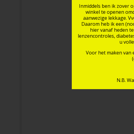
Inmiddels ben ik zover 
winkel te openen omda
aanwezige lekkage. Vve
Daarom heb ik een (nood
hier vanaf heden te
lenzencontroles, diabetes
u voll
Voor het maken van e
N.B. Wa