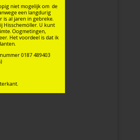
opig niet mogelijk om de
 vanwege een langdurig
is al jaren in gebreke.
ij Hisschemöller. U kunt
ruimte. Oogmetingen,
er. Het voordeel is dat ik
lanten.
op nummer 0187 489403
)
terkant.