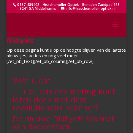
0187-489403 - Hisschemöller Optiek - Beneden Zandpad 168
- 3241 GA Middelharnis
info@hisschemoller-optiek.nl
Nieuws
Op deze pagina kunt u op de hoogte blijven van de laatste
nieuwtjes, acties en nog veel meer…
[/et_pb_text][/et_pb_column][/et_pb_row]
Wist u dat…
… u bij ons een meting kunt
laten doen met deze
revolutionaire scanner?
De nieuwe DNEye® scanner
van Rodenstock